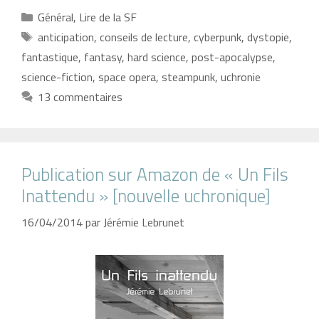
Catégories
Général
,
Lire de la SF
Étiquettes
anticipation
,
conseils de lecture
,
cyberpunk
,
dystopie
,
fantastique
,
fantasy
,
hard science
,
post-apocalypse
,
science-fiction
,
space opera
,
steampunk
,
uchronie
13 commentaires
Publication sur Amazon de « Un Fils
Inattendu » [nouvelle uchronique]
16/04/2014
par
Jérémie Lebrunet