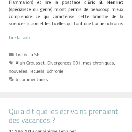
Flammarion) et lire la postface d’
Eric B. Henriet
(spécialiste du genre) m’ont permis de beaucoup mieux
comprendre ce qui caractérise cette branche de la
science-fiction et les ficelles qui font une bonne uchronie.
Lire la suite
Catégories
Lire de la SF
Étiquettes
Alain Grousset
,
Divergences 001
,
mes chroniques
,
nouvelles
,
recueils
,
uchronie
6 commentaires
Qui a dit que les écrivains prenaient
des vacances ?
11/08/2013
par
Jérémie Lebrunet