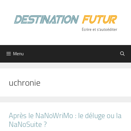
Aller
au
contenu
Menu
uchronie
Après le NaNoWriMo : le déluge ou la
NaNoSuite ?