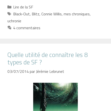
Catégories
Lire de la SF
Étiquettes
Black-Out
,
Blitz
,
Connie Willis
,
mes chroniques
,
uchronie
4 commentaires
Quelle utilité de connaître les 8
types de SF ?
03/07/2014
par
Jérémie Lebrunet