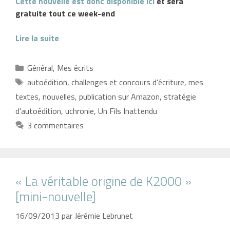
Cette nouvelle est donc disponible ici
et sera
gratuite tout ce week-end
Lire la suite
Catégories
Général
,
Mes écrits
Étiquettes
autoédition
,
challenges et concours d'écriture
,
mes
textes
,
nouvelles
,
publication sur Amazon
,
stratégie
d'autoédition
,
uchronie
,
Un Fils Inattendu
3 commentaires
« La véritable origine de K2000 »
[mini-nouvelle]
16/09/2013
par
Jérémie Lebrunet