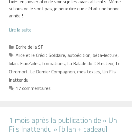
fixés en janvier afin de voir si je les avais atteints. Même
si tous ne le sont pas, je peux dire que c’était une bonne
année !
Lire la suite
Catégories
Ecrire de la SF
Étiquettes
Alice et le Crédit Solidaire
,
autoédition
,
bêta-lecture
,
bilan
,
FianZailes
,
formations
,
La Balade du Détecteur
,
Le
Chromort
,
Le Dernier Compagnon
,
mes textes
,
Un Fils
Inattendu
17 commentaires
1 mois après la publication de « Un
Fils Inattendu » [bilan + cadeau]