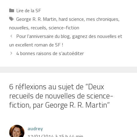
Catégories
Lire de la SF
Étiquettes
George R. R. Martin
,
hard science
,
mes chroniques
,
nouvelles
,
recueils
,
science-fiction
Pour l’anniversaire du blog, gagnez des nouvelles et
un excellent roman de SF !
4 bonnes raisons de s’autoéditer
6 réflexions au sujet de “Deux
recueils de nouvelles de science-
fiction, par George R. R. Martin”
audrey
17/01/2014 à 15 h 44 min