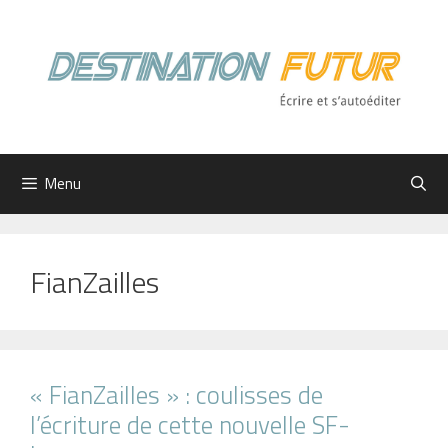
Aller
au
contenu
Menu
FianZailles
« FianZailles » : coulisses de
l’écriture de cette nouvelle SF-