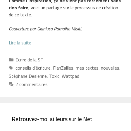
Comme l’inspiration, ça ne vient pas forcément sans
rien faire
, voici un partage sur le processus de création
de ce texte.
Couverture par Gianluca Ramalho Misiti.
Lire la suite
Catégories
Ecrire de la SF
Étiquettes
conseils d'écriture
,
FianZailles
,
mes textes
,
nouvelles
,
Stéphane Desienne
,
Toxic
,
Wattpad
2 commentaires
Retrouvez-moi ailleurs sur le Net