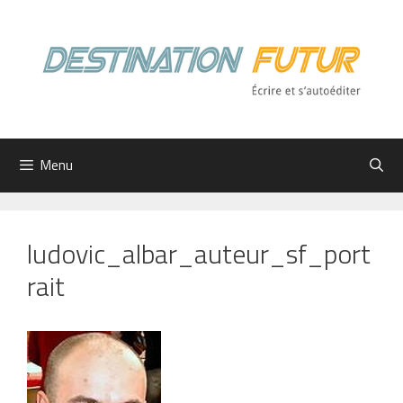
Aller
au
contenu
Menu
ludovic_albar_auteur_sf_port
rait