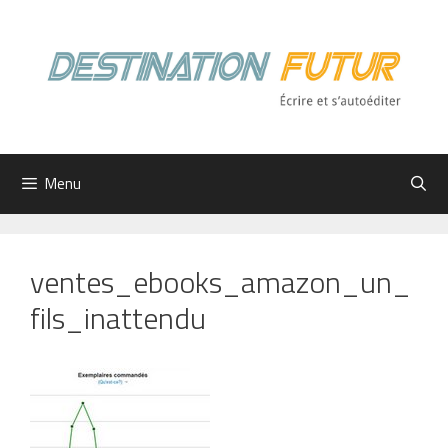
Aller
au
contenu
Menu
ventes_ebooks_amazon_un_
fils_inattendu