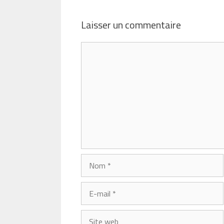
Laisser un commentaire
Commentaire
Nom
E-
mail
Site