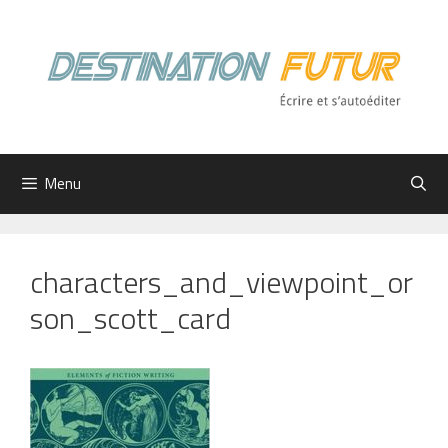
Aller
au
contenu
Menu
characters_and_viewpoint_or
son_scott_card