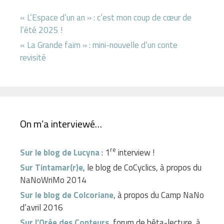
« L’Espace d’un an » : c’est mon coup de cœur de
l’été 2025 !
« La Grande faim » : mini-nouvelle d’un conte
revisité
On m’a interviewé…
re
Sur le blog de Lucyna
: 1
interview !
Sur Tintamar(r)e
, le blog de CoCyclics, à propos du
NaNoWriMo 2014
Sur le blog de Colcoriane
, à propos du Camp NaNo
d’avril 2016
Sur l’Orée des Conteurs
, forum de bêta-lecture, à