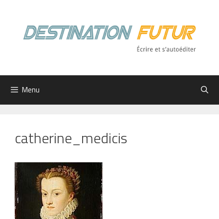
Aller
au
contenu
Menu
catherine_medicis