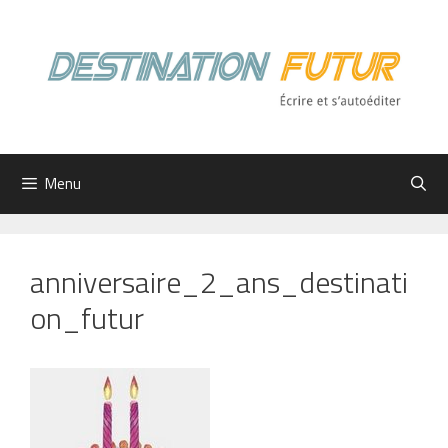
Aller
au
contenu
Menu
anniversaire_2_ans_destinati
on_futur