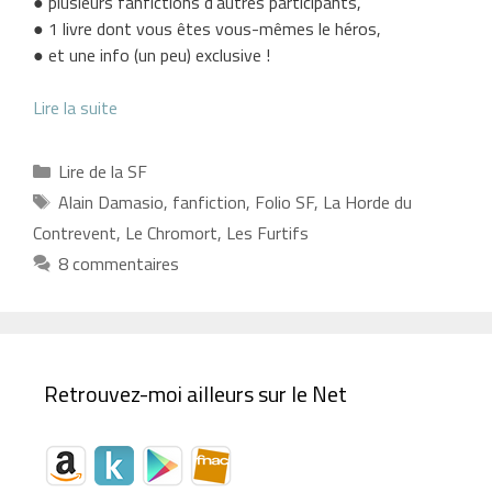
● plusieurs fanfictions d’autres participants,
● 1 livre dont vous êtes vous-mêmes le héros,
● et une info (un peu) exclusive !
Lire la suite
Catégories
Lire de la SF
Étiquettes
Alain Damasio
,
fanfiction
,
Folio SF
,
La Horde du
Contrevent
,
Le Chromort
,
Les Furtifs
8 commentaires
Retrouvez-moi ailleurs sur le Net