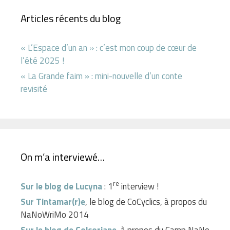
Articles récents du blog
« L’Espace d’un an » : c’est mon coup de cœur de
l’été 2025 !
« La Grande faim » : mini-nouvelle d’un conte
revisité
On m’a interviewé…
re
Sur le blog de Lucyna
: 1
interview !
Sur Tintamar(r)e
, le blog de CoCyclics, à propos du
NaNoWriMo 2014
Sur le blog de Colcoriane
, à propos du Camp NaNo