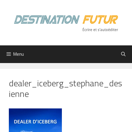
Aller
au
contenu
Menu
dealer_iceberg_stephane_des
ienne