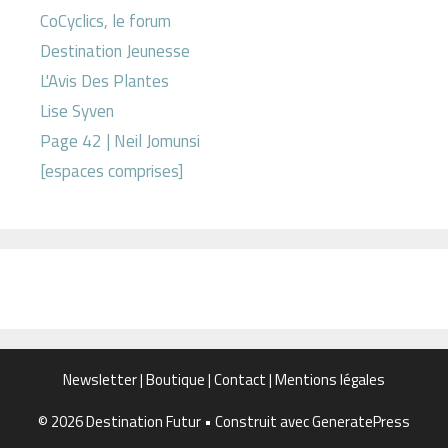
CoCyclics, le forum
Destination Jeunesse
L'Avis Des Plantes
Lise Syven
Page 42 | Neil Jomunsi
[espaces comprises]
Newsletter
|
Boutique
|
Contact
|
Mentions légales
© 2026 Destination Futur
• Construit avec
GeneratePress