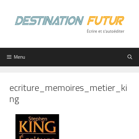
Aller
au
contenu
Menu
ecriture_memoires_metier_ki
ng