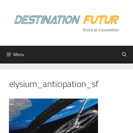
Aller
au
contenu
Menu
elysium_anticipation_sf