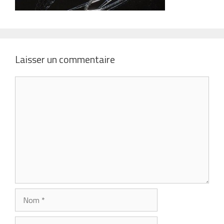
Laisser un commentaire
Commentaire
Nom
E-