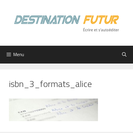
Aller
au
contenu
Menu
isbn_3_formats_alice