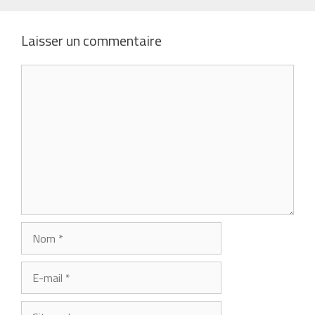
Laisser un commentaire
Commentaire
Nom
E-
mail
Site