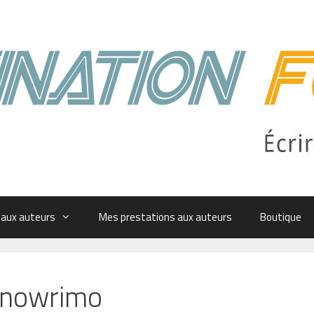
 aux auteurs
Mes prestations aux auteurs
Boutique
anowrimo