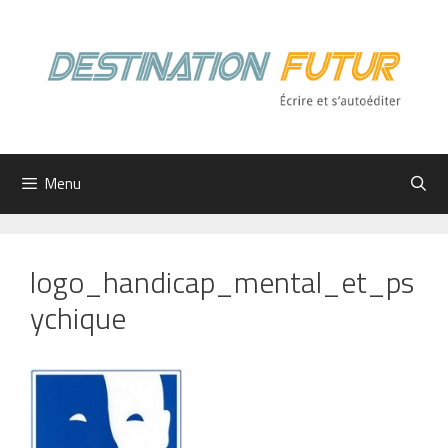
Aller
au
contenu
Menu
logo_handicap_mental_et_ps
ychique