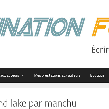
 aux auteurs
Mes prestations aux auteurs
Boutique
ind lake par manchu