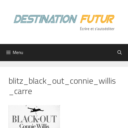
Aller
au
contenu
Menu
blitz_black_out_connie_willis
_carre