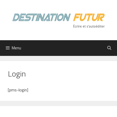
Aller
au
contenu
Menu
Login
[pms-login]